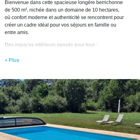
Bienvenue dans cette spacieuse longère berrichonne
de 500 m², nichée dans un domaine de 10 hectares,
où confort moderne et authenticité se rencontrent pour
créer un cadre idéal pour vos séjours en famille ou
entre amis.
Des espaces intérieurs pensés pour tous :
Une cuisine entièrement équipée, parfaite pour
+ Plus
préparer vos repas en toute convivialité, avec un
réfrigérateur supplémentaire pour les grandes tablées.
Une spacieuse salle à manger avec une table où
chacun trouvera sa place.
Un salon chaleureux avec cheminée à foyer ouvert
pour des soirées cosy, attenant à un espace billard
pour un peu de compétition amicale.
Un dortoir pour les enfants à l’étage, rempli de jeux,
offrant un espace ludique rien que pour eux pendant
que les adultes profitent du salon.
Plusieurs chambres spacieuses ( draps et une