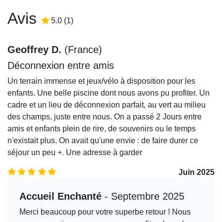
Avis
5.0
/5
5.0
(
1
)
Geoffrey D.
(
France
)
Déconnexion entre amis
Un terrain immense et jeux/vélo à disposition pour les
enfants. Une belle piscine dont nous avons pu profiter. Un
cadre et un lieu de déconnexion parfait, au vert au milieu
des champs, juste entre nous. On a passé 2 Jours entre
amis et enfants plein de rire, de souvenirs ou le temps
n'existait plus. On avait qu'une envie : de faire durer ce
séjour un peu +. Une adresse à garder
5.0
/5
Juin 2025
Accueil Enchanté
- Septembre 2025
Merci beaucoup pour votre superbe retour ! Nous