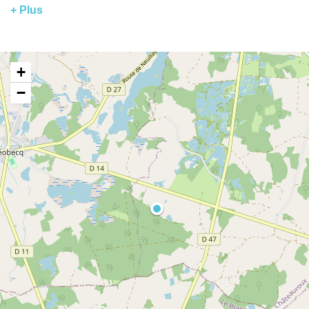
+ Plus
+
−